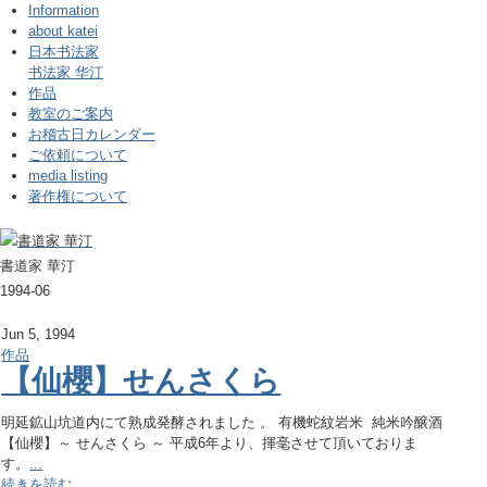
Information
about katei
日本书法家
书法家 华汀
作品
教室のご案内
お稽古日カレンダー
ご依頼について
media listing
著作権について
書道家 華汀
1994-06
Jun 5, 1994
作品
【仙櫻】せんさくら
明延鉱山坑道内にて熟成発酵されました 。 有機蛇紋岩米 純米吟醸酒
【仙櫻】～ せんさくら ～ 平成6年より、揮毫させて頂いておりま
す。
...
続きを読む