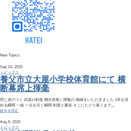
New Topics
Sep 14, 2025
トピックス
養父市立大屋小学校体育館にて 横
断幕席上揮毫
同じ道のつく 武道の剣道 稽古前座に揮毫の 御縁をいただきました 1本を決
める瞬間 一線 一点を引く瞬間 剣道と書道 そこにたどり着くまで
...
続きを読む
Aug 8, 2025
トピックス