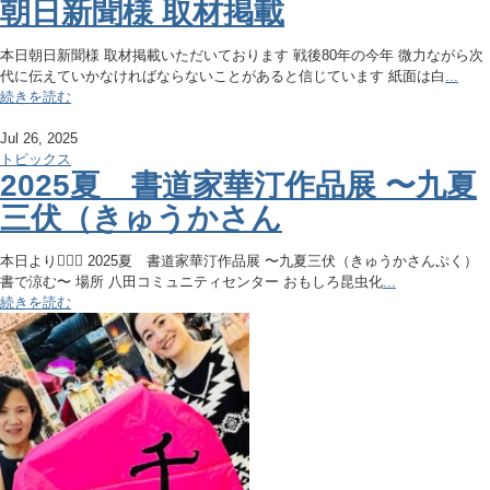
朝日新聞様 取材掲載
本日朝日新聞様 取材掲載いただいております 戦後80年の今年 微力ながら次
代に伝えていかなければならないことがあると信じています 紙面は白
...
続きを読む
Jul 26, 2025
トピックス
2025夏 書道家華汀作品展 〜九夏
三伏（きゅうかさん
本日より🙇🏻‍♀️ 2025夏 書道家華汀作品展 〜九夏三伏（きゅうかさんぷく）
書で涼む〜 場所 八田コミュニティセンター おもしろ昆虫化
...
続きを読む