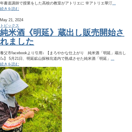
年書道講師で授業をした高校の教室がアトリエに 🌸アトリエ華汀
...
続きを読む
May 21, 2024
トピックス
純米酒《明延》蔵出し販売開始さ
れました
養父市facebookより引用↓ 【まろやかな仕上がり 純米酒「明延」蔵出し
🍶】 5月21日、明延鉱山探検坑道内で熟成させた純米酒「明延」
...
続きを読む