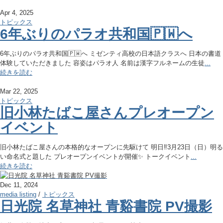
Apr 4, 2025
トピックス
6年ぶりのパラオ共和国🇵🇼へ
6年ぶりのパラオ共和国🇵🇼へ ミゼンティ高校の日本語クラスへ 日本の書道
体験していただきました 容姿はパラオ人 名前は漢字フルネームの生徒
...
続きを読む
Mar 22, 2025
トピックス
旧小林たばこ屋さんプレオープン
イベント
旧小林たばこ屋さんの本格的なオープンに先駆けて 明日‼️3月23日（日）明る
い命名式と題した プレオープンイベントが開催✨ トークイベント
...
続きを読む
Dec 11, 2024
media listing
/
トピックス
日光院 名草神社 青谿書院 PV撮影