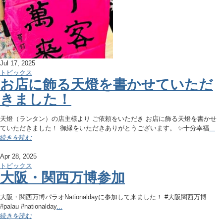
Jul 17, 2025
トピックス
お店に飾る天燈を書かせていただ
きました！
天燈（ランタン）の店主様より ご依頼をいただき お店に飾る天燈を書かせ
ていただきました！ 御縁をいただきありがとうございます。 ✨十分幸福
...
続きを読む
Apr 28, 2025
トピックス
大阪・関西万博参加
大阪・関西万博パラオNationaldayに参加して来ました！ #大阪関西万博
#palau #nationalday
...
続きを読む