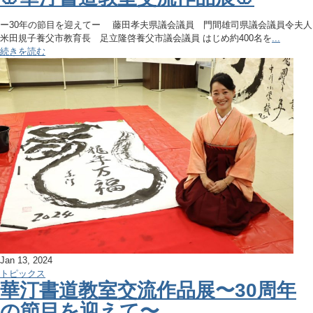
ー30年の節目を迎えてー 藤田孝夫県議会議員 門間雄司県議会議員令夫人
米田規子養父市教育長 足立隆啓養父市議会議員 はじめ約400名を
...
続きを読む
Jan 13, 2024
トピックス
華汀書道教室交流作品展〜30周年
の節目を迎えて〜