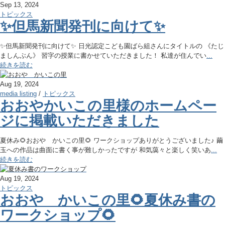
Sep 13, 2024
トピックス
✨但馬新聞発刊に向けて✨
✨但馬新聞発刊に向けて✨ 日光認定こども園ばら組さんにタイトルの 《たじ
ましんぶん》 習字の授業に書かせていただきました！ 私達が住んでい
...
続きを読む
Aug 19, 2024
media listing
/
トピックス
おおやかいこの里様のホームペー
ジに掲載いただきました
夏休み🌻おおや かいこの里🌻 ワークショップありがとうございました♪ 繭
玉への作品は曲面に書く事が難しかったですが 和気藹々と楽しく笑いあ
...
続きを読む
Aug 19, 2024
トピックス
おおや かいこの里🌻夏休み書の
ワークショップ🌻