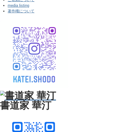
media listing
著作権について
書道家 華汀