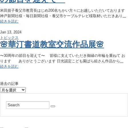
米田規子養父市教育長はじめ200名ちかい方々にお越しいただいております
神戸新聞社様・毎日新聞社様・養父市ケーブルテレビ様取材いただきあり
...
続きを読む
Jan 13, 2024
トピックス
🌸華汀書道教室交流作品展🌸
〜30周年の節目を迎えて〜 皆様に支えていただき御縁の年輪を重ねて お
ります ありがとうございます 日光認定こども園ばら組さん作品から
...
続きを読む
過去の記事
過
去
の
記
事