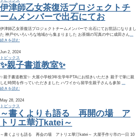
トピックス
伊津師乙女茶復活プロジェクトチ
ームメンバーで出石にてお
伊津師乙女茶復活プロジェクトチームメンバーで 出石にてお世話になりまし
た 神戸やいろいろな地域から集まりました お茶畑の写真の中に成田さん
...
続きを読む
Jun 2, 2024
トピックス
✨親子書道教室✨
✨親子書道教室✨ 大屋小学校3年生学年PTAにお招きいただき 親子で筆に親
しむ時間を作っていただきました ハワイから留学生親子さんも参加
...
続きを読む
May 28, 2024
トピックス
～書くよりも語る 再開の場 ア
トリエ華汀katei～
～書くよりも語る 再会の場 アトリエ華汀katei～ 大屋手作り市の一日 10