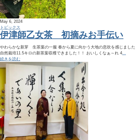
May 6, 2024
トピックス
伊津師乙女茶 初摘みお手伝い
やわらかな新芽 生茶葉の一服 春から夏に向かう大地の息吹を感じました
自然栽培11.5キロの新茶葉収穫できました！！ おいしくなぁ～れ 4
...
続きを読む