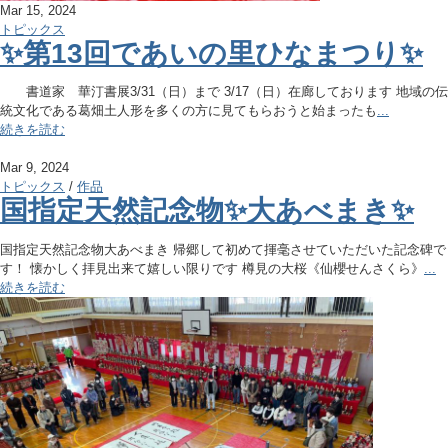
Mar 15, 2024
トピックス
✨第13回であいの里ひなまつり✨
書道家 華汀書展3/31（日）まで 3/17（日）在廊しております 地域の伝
統文化である葛畑土人形を多くの方に見てもらおうと始まったも
...
続きを読む
Mar 9, 2024
トピックス
/
作品
国指定天然記念物✨大あべまき✨
国指定天然記念物大あべまき 帰郷して初めて揮毫させていただいた記念碑で
す！ 懐かしく拝見出来て嬉しい限りです 樽見の大桜《仙櫻せんさくら》
...
続きを読む