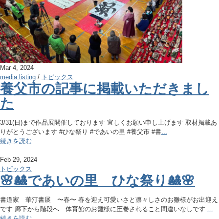
Mar 4, 2024
media listing
/
トピックス
養父市の記事に掲載いただきまし
た
3/31(日)まで作品展開催しております 宜しくお願い申し上げます 取材掲載あ
りがとうございます #ひな祭り #であいの里 #養父市 #書
...
続きを読む
Feb 29, 2024
トピックス
🌸🎎であいの里 ひな祭り🎎🌸
書道家 華汀書展 〜春〜 春を迎え可愛いさと凛々しさのお雛様がお出迎え
です 廊下から階段へ 体育館のお雛様に圧巻されること間違いなしです
...
続きを読む