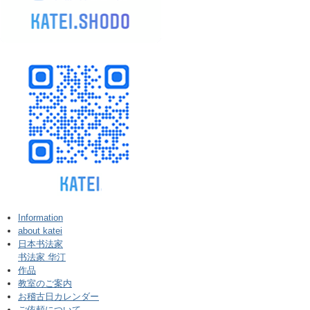
Information
about katei
日本书法家
书法家 华汀
作品
教室のご案内
お稽古日カレンダー
ご依頼について