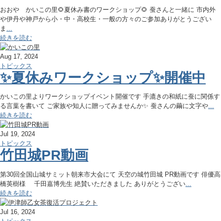
おおや かいこの里🌻夏休み書のワークショップ🌻 蚕さんと一緒に 市内外
や伊丹や神戸から小・中・高校生・一般の方々のご参加ありがとうござい
ま
...
続きを読む
Aug 17, 2024
トピックス
✨夏休みワークショップ✨開催中
かいこの里よりワークショップイベント開催です 手漉きの和紙に蚕に関係す
る言葉を書いて ご家族や知人に贈ってみませんか✨ 蚕さんの繭に文字や
...
続きを読む
Jul 19, 2024
トピックス
竹田城PR動画
第30回全国山城サミット朝来市大会にて 天空の城竹田城 PR動画です 俳優高
橋英樹様 千田嘉博先生 絶賛いただきました ありがとうござい
...
続きを読む
Jul 16, 2024