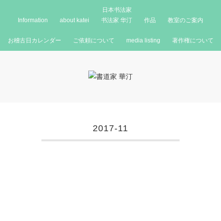
日本书法家
Information
about katei
书法家 华汀
作品
教室のご案内
お稽古日カレンダー
ご依頼について
media listing
著作権について
2017-11