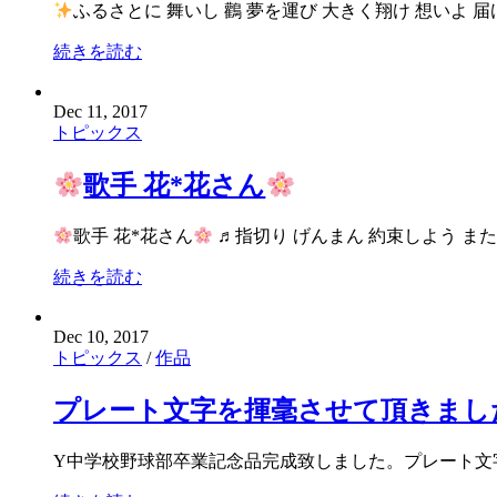
ふるさとに 舞いし 鸛 夢を運び 大きく翔け 想いよ 届
続きを読む
Dec 11, 2017
トピックス
歌手 花*花さん
歌手 花*花さん
♬指切り げんまん 約束しよう また明日
続きを読む
Dec 10, 2017
トピックス
/
作品
プレート文字を揮毫させて頂きまし
Y中学校野球部卒業記念品完成致しました。プレート文