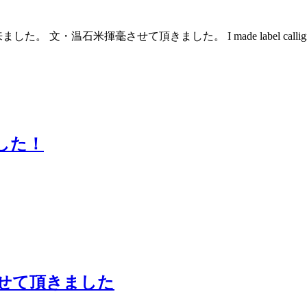
・温石米揮毫させて頂きました。 I made label calligr
した！
せて頂きました