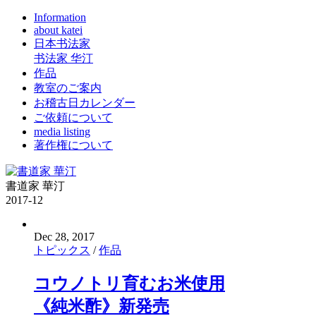
Information
about katei
日本书法家
书法家 华汀
作品
教室のご案内
お稽古日カレンダー
ご依頼について
media listing
著作権について
書道家 華汀
2017-12
Dec 28, 2017
トピックス
/
作品
コウノトリ育むお米使用
《純米酢》新発売