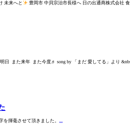
け 未来へと
豊岡市 中貝宗治市長様へ 日の出通商株式会社 
 また来年 また今度♬ song by 「まだ 愛してる」より &nb
た
字を揮毫させて頂きました。
...