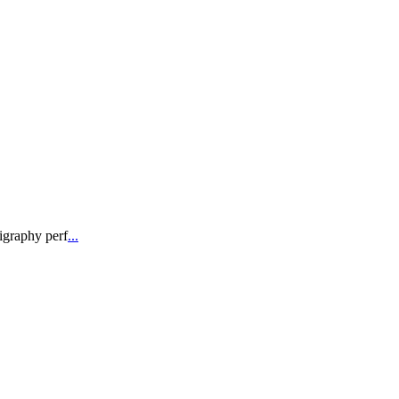
igraphy perf
...