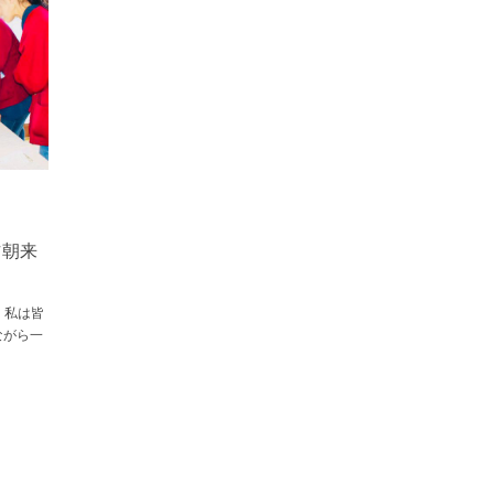
作朝来
 私は皆
ながら一