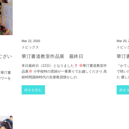
Mar 22, 2020
Mar 20,
トピックス
トピッ
ござい
華汀書道教室作品展 最終日
華汀
本日最終日（22日）となりました
華汀書道教室作
『かて
品展
小学校時の恩師が一番乗りでお越しくださり 高
で咲い
華汀書
校時間講師時代の先輩教員懐かしの
...
た 優
パワーを
続きを読む
続き