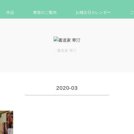
作品
教室のご案内
お稽古日カレンダー
ご
書道家 華汀
2020-03