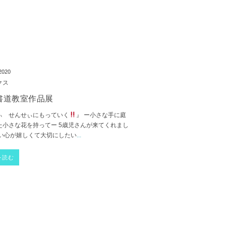
 2020
クス
書道教室作品展
ぃ せんせぃにもっていく
』 ー小さな手に庭
た小さな花を持ってー 5歳児さんが来てくれまし
しい心が嬉しくて大切にしたい
...
を読む