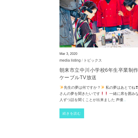
Mar 3, 2020
media listing
/
トピックス
朝来市立中川小学校6年生卒業制
ケーブルTV放送
先生の夢は何ですか？
私の夢はあとでね❣
さんの夢を聞きたいです
一緒に席を囲み
人ずつ話を聞くことが出来ました 声優
...
続きを読む