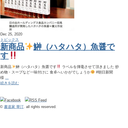
Dec 25, 2020
トピックス
新商品
鰰（ハタハタ）魚醤で
す
新商品
鰰（ハタハタ）魚醤です
ラベルを揮毫させて頂きました 炒
め物・スープなど一味付けに 食卓へいかがでしょうか
#朝日新聞
様
...
続きを読む
©
書道家 華汀
. all rights reserved.