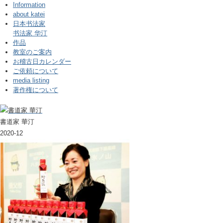
Information
about katei
日本书法家
书法家 华汀
作品
教室のご案内
お稽古日カレンダー
ご依頼について
media listing
著作権について
書道家 華汀
2020-12