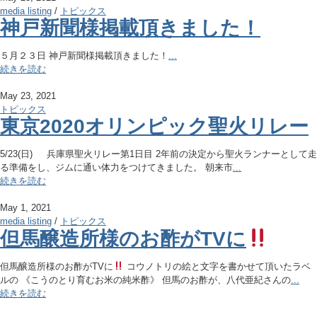
media listing
/
トピックス
神戸新聞様掲載頂きました！
５月２３日 神戸新聞様掲載頂きました！
...
続きを読む
May 23, 2021
トピックス
東京2020オリンピック聖火リレー
5/23(日) 兵庫県聖火リレー第1日目 2年前の決定から聖火ランナーとして走
る準備をし、ジムに通い体力をつけてきました。 朝来市
...
続きを読む
May 1, 2021
media listing
/
トピックス
但馬醸造所様のお酢がTVに
但馬醸造所様のお酢がTVに
コウノトリの絵と文字を書かせて頂いたラベ
ルの 《こうのとり育むお米の純米酢》 但馬のお酢が、八代亜紀さんの
...
続きを読む