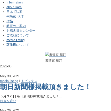
Information
about katei
日本书法家
书法家 华汀
作品
教室のご案内
お稽古日カレンダー
ご依頼について
media listing
著作権について
書道家 華汀
2021-05
May 30, 2021
media listing
/
トピックス
朝日新聞様掲載頂きました！
５月３０日 朝日新聞様掲載頂きました！
...
続きを読む
May 26, 2021