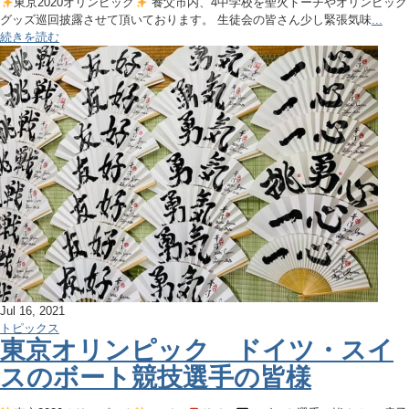
東京2020オリンピック
養父市内、4中学校を聖火トーチやオリンピック
グッズ巡回披露させて頂いております。 生徒会の皆さん少し緊張気味
...
続きを読む
Jul 16, 2021
トピックス
東京オリンピック ドイツ・スイ
スのボート競技選手の皆様