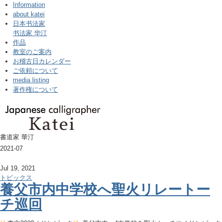
Information
about katei
日本书法家
书法家 华汀
作品
教室のご案内
お稽古日カレンダー
ご依頼について
media listing
著作権について
書道家 華汀
2021-07
Jul 19, 2021
トピックス
養父市内中学校へ聖火リレートー
チ巡回