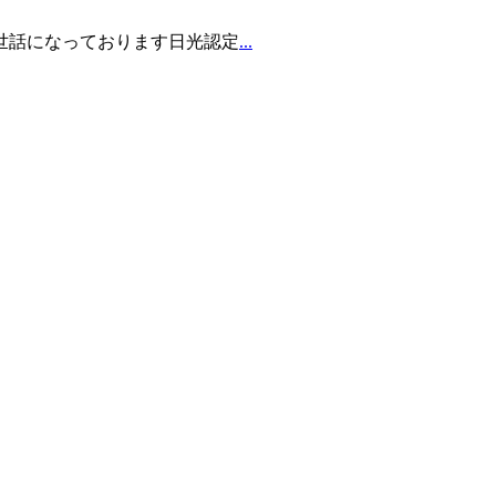
お世話になっております日光認定
...