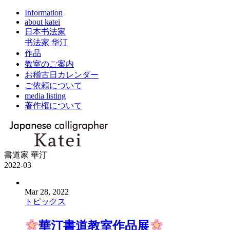
Information
about katei
日本书法家
书法家 华汀
作品
教室のご案内
お稽古日カレンダー
ご依頼について
media listing
著作権について
書道家 華汀
2022-03
Mar 28, 2022
トピックス
華汀書道教室作品展