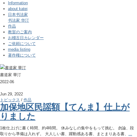
Information
about katei
日本书法家
书法家 华汀
作品
教室のご案内
お稽古日カレンダー
ご依頼について
media listing
著作権について
書道家 華汀
2022-06
Jun 29, 2022
トピックス
/
作品
加保地区民謡額【てんま】仕上が
りました
1枚仕上げに書く時間、約4時間。 休みなしの集中をもって挑む。 勿論、段
取りから準備は入れず。 大人しい書、躍動感ある書、まとまりある書、
...