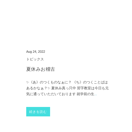
Aug 24, 2022
トピックス
夏休みお稽古
✨《あ》のつくものなぁに？ 《ち》のつくことばは
あるかなぁ？✨ 夏休み真っ只中 習字教室は今日も元
気に通っていただいております 就学前の生
...
続きを読む