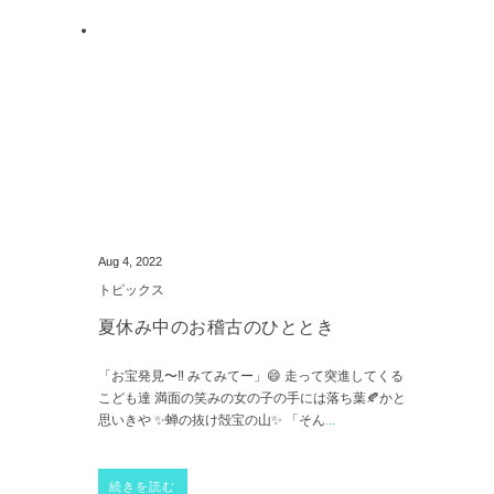
Aug 4, 2022
トピックス
夏休み中のお稽古のひととき
「お宝発見〜‼︎ みてみてー」😄 走って突進してくる
こども達 満面の笑みの女の子の手には落ち葉🍂かと
思いきや ✨蝉の抜け殻宝の山✨ 「そん
...
続きを読む