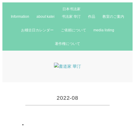
日本书法家
Information
about katei
书法家 华汀
作品
教室のご案内
お稽古日カレンダー
ご依頼について
media listing
著作権について
2022-08