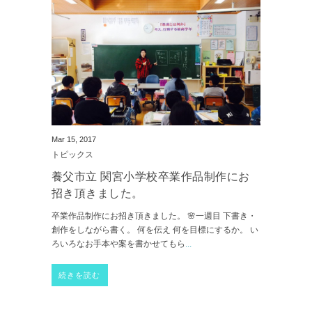
Mar 15, 2017
トピックス
養父市立 関宮小学校卒業作品制作にお
招き頂きました。
卒業作品制作にお招き頂きました。 🌸一週目 下書き・
創作をしながら書く。 何を伝え 何を目標にするか。 い
ろいろなお手本や案を書かせてもら
...
続きを読む