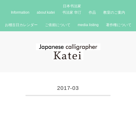
日本书法家
Information
about katei
书法家 华汀
作品
教室のご案内
お稽古日カレンダー
ご依頼について
media listing
著作権について
2017-03