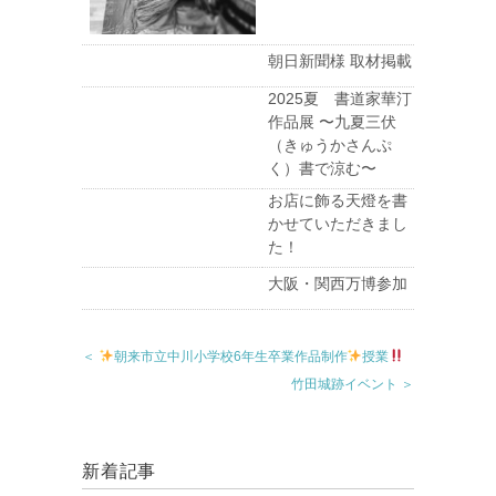
朝日新聞様 取材掲載
2025夏 書道家華汀
作品展 〜九夏三伏
（きゅうかさんぷ
く）書で涼む〜
お店に飾る天燈を書
かせていただきまし
た！
大阪・関西万博参加
＜
朝来市立中川小学校6年生卒業作品制作
授業
竹田城跡イベント ＞
新着記事