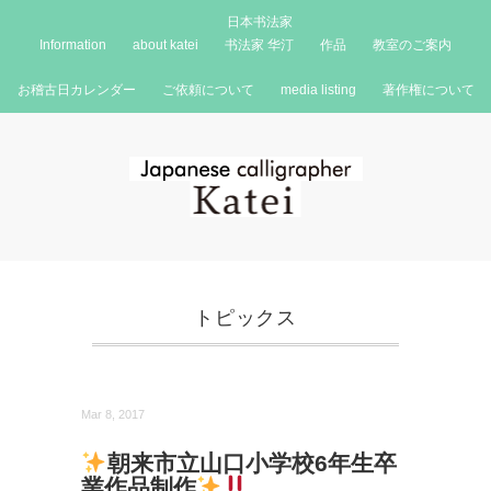
日本书法家
Information
about katei
书法家 华汀
作品
教室のご案内
お稽古日カレンダー
ご依頼について
media listing
著作権について
トピックス
Mar 8, 2017
朝来市立山口小学校6年生卒
業作品制作