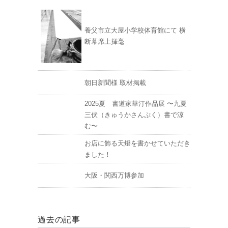
養父市立大屋小学校体育館にて 横
断幕席上揮毫
朝日新聞様 取材掲載
2025夏 書道家華汀作品展 〜九夏
三伏（きゅうかさんぷく）書で涼
む〜
お店に飾る天燈を書かせていただき
ました！
大阪・関西万博参加
過去の記事