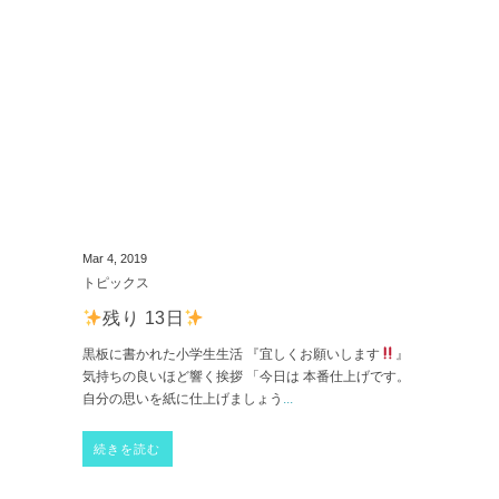
Mar 4, 2019
トピックス
残り 13日
黒板に書かれた小学生生活 『宜しくお願いします
』
気持ちの良いほど響く挨拶 「今日は 本番仕上げです。
自分の思いを紙に仕上げましょう
...
続きを読む