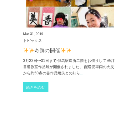
Mar 31, 2019
トピックス
奇跡の開催
3月22日〜31日まで 但馬醸造所二階をお借りして 華汀
書道教室作品展が開催されました。 配送便車両の火災
から約50点の書作品焼失との知ら
...
続きを読む