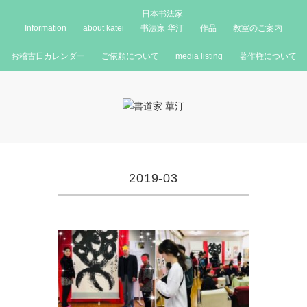
日本书法家
Information
about katei
书法家 华汀
作品
教室のご案内
お稽古日カレンダー
ご依頼について
media listing
著作権について
2019-03