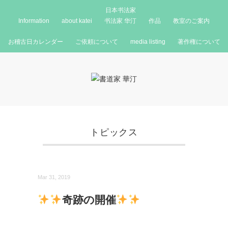
日本书法家
Information
about katei
书法家 华汀
作品
教室のご案内
お稽古日カレンダー
ご依頼について
media listing
著作権について
トピックス
Mar 31, 2019
奇跡の開催