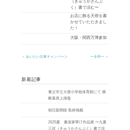
（きゅうかさんぷ
く）書で涼む〜
お店に飾る天燈を書
かせていただきまし
た！
大阪・関西万博参加
＜ あいたい兵庫キャンペーン
ー令和ー ＞
新着記事
養父市立大屋小学校体育館にて 横
断幕席上揮毫
朝日新聞様 取材掲載
2025夏 書道家華汀作品展 〜九夏
三伏（きゅうかさんぷく）書で涼