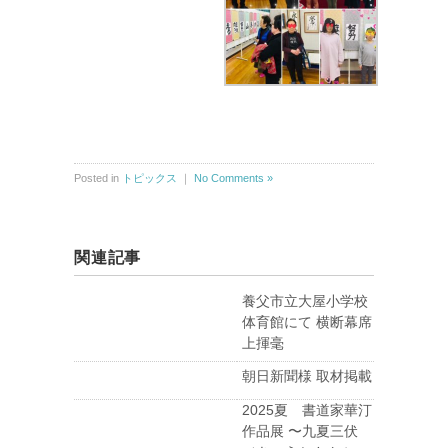
Posted in
トピックス
｜
No Comments »
関連記事
養父市立大屋小学校
体育館にて 横断幕席
上揮毫
朝日新聞様 取材掲載
2025夏 書道家華汀
作品展 〜九夏三伏