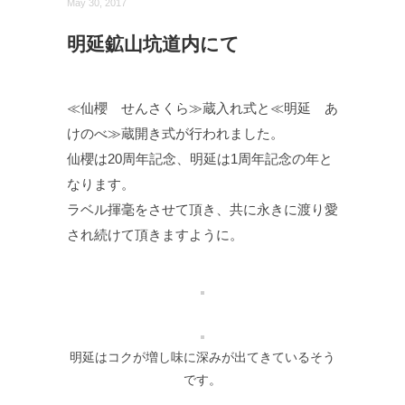
May 30, 2017
明延鉱山坑道内にて
≪仙櫻 せんさくら≫蔵入れ式と≪明延 あ
けのべ≫蔵開き式が行われました。
仙櫻は20周年記念、明延は1周年記念の年と
なります。
ラベル揮毫をさせて頂き、共に永きに渡り愛
され続けて頂きますように。
明延はコクが増し味に深みが出てきているそう
です。