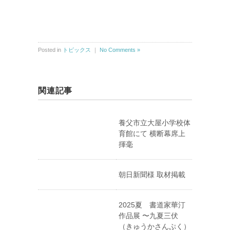
Posted in
トピックス
｜
No Comments »
関連記事
養父市立大屋小学校体
育館にて 横断幕席上
揮毫
朝日新聞様 取材掲載
2025夏 書道家華汀
作品展 〜九夏三伏
（きゅうかさんぷく）