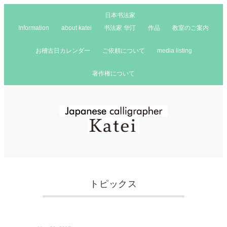
日本书法家
Information
about katei
书法家 华汀
作品
教室のご案内
お稽古日カレンダー
ご依頼について
media listing
著作権について
トピックス