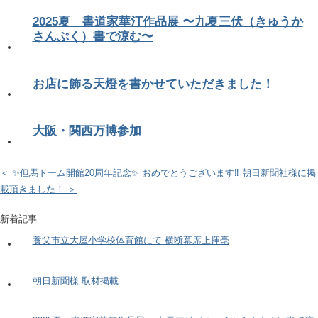
2025夏 書道家華汀作品展 〜九夏三伏（きゅうか
さんぷく）書で涼む〜
お店に飾る天燈を書かせていただきました！
大阪・関西万博参加
＜ ✨但馬ドーム開館20周年記念✨ おめでとうございます‼️
朝日新聞社様に掲
載頂きました！ ＞
新着記事
養父市立大屋小学校体育館にて 横断幕席上揮毫
朝日新聞様 取材掲載