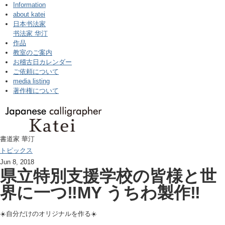
Information
about katei
日本书法家
书法家 华汀
作品
教室のご案内
お稽古日カレンダー
ご依頼について
media listing
著作権について
書道家 華汀
トピックス
Jun 8, 2018
県立特別支援学校の皆様と世
界に一つ‼️MY うちわ製作‼️
☀️自分だけのオリジナルを作る☀️