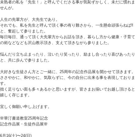
未熟者の私を「先生！」と呼んでくださる事が気恥ずかしく、未だに慣れま
せんが。
人生の先輩方が、大先生であり。
それでも、私を先生と呼んで頂く事の有り難さから、一生懸命頑張らねば‼︎
と、奮起して参りました。
毎日毎日、通って頂く大先輩方からお話を頂き、暮らし方から健康・子育て
の術などなども沢山教示頂き、支えて頂きながら参りました。
悩んだり立ち止まったり、泣いたり笑ったり、励まし合ったり喜びあったり
と、共に歩んで参りました。
大好きな生徒さん方とご一緒に、25周年の記念作品展を開かせて頂きます。
ささやかに、和やかに、気取らずに、今の自分に出来る事を表現しておりま
す。
拙く足りない面も多々あるかと思いますが、皆さまお揃いでお越し頂けると
嬉しく存じます。
宜しく御願い申し上げます。
🌸華汀書道教室25周年記念
記念作品展・生徒作品展🌸
6月16(土)〜24(日)