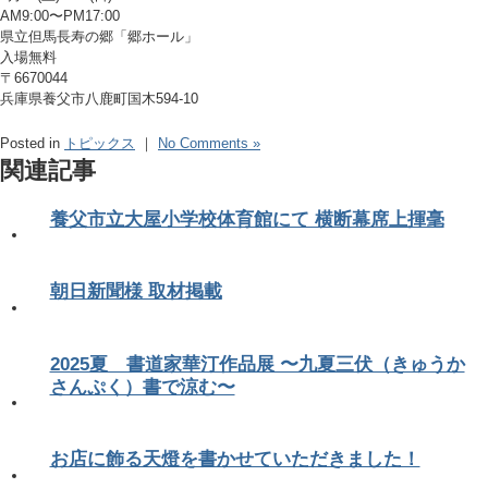
AM9:00〜PM17:00
県立但馬長寿の郷「郷ホール」
入場無料
〒6670044
兵庫県養父市八鹿町国木594-10
Posted in
トピックス
｜
No Comments »
関連記事
養父市立大屋小学校体育館にて 横断幕席上揮毫
朝日新聞様 取材掲載
2025夏 書道家華汀作品展 〜九夏三伏（きゅうか
さんぷく）書で涼む〜
お店に飾る天燈を書かせていただきました！