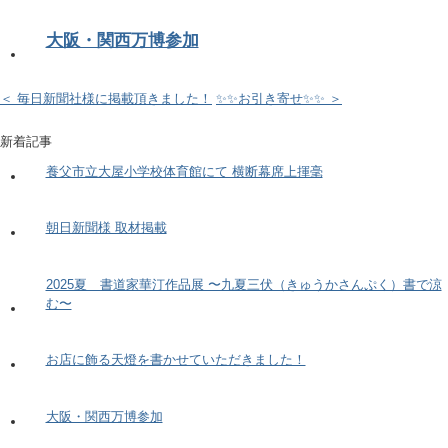
大阪・関西万博参加
＜ 毎日新聞社様に掲載頂きました！
✨✨お引き寄せ✨✨ ＞
新着記事
養父市立大屋小学校体育館にて 横断幕席上揮毫
朝日新聞様 取材掲載
2025夏 書道家華汀作品展 〜九夏三伏（きゅうかさんぷく）書で涼
む〜
お店に飾る天燈を書かせていただきました！
大阪・関西万博参加