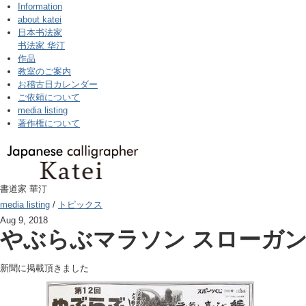
Information
about katei
日本书法家
书法家 华汀
作品
教室のご案内
お稽古日カレンダー
ご依頼について
media listing
著作権について
書道家 華汀
media listing
/
トピックス
Aug 9, 2018
やぶらぶマラソン スローガ
新聞に掲載頂きました