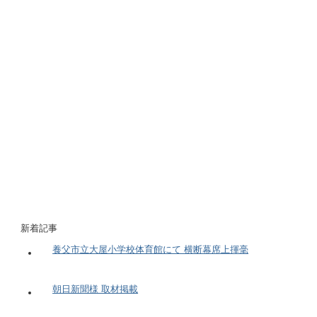
新着記事
養父市立大屋小学校体育館にて 横断幕席上揮毫
朝日新聞様 取材掲載