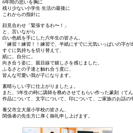
6年間の思いを胸に
残り少ない小学生 生活の最後に
これからの指針に
顔見合わせ「緊張するわ〜！」
と、言いながら
白い色紙を手にした六年生の皆さん。
「練習！練習！！練習で、半紙にすでに元気いっぱいの字が
すぐに気持ちを切り替えて、
紙に。自分に。
向き合う姿に、親目線で嬉しさを感じました。
ふるさとの子達と触れ合う度に、
皆んな可愛い我が子になります。
素晴らしい字に仕上がりましたょ。
また、5年生の時に講師を務めさせてもらい作った篆刻（て
作品について、文字について、印について、ご家族のお話の
養父市立大屋小学校の皆さん、
関係者の先生方に厚く御礼申し上げます。