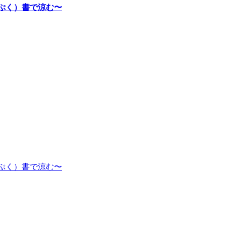
んぷく）書で涼む〜
んぷく）書で涼む〜