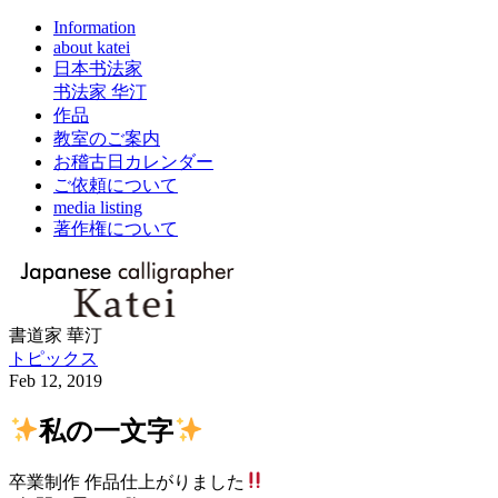
Information
about katei
日本书法家
书法家 华汀
作品
教室のご案内
お稽古日カレンダー
ご依頼について
media listing
著作権について
書道家 華汀
トピックス
Feb 12, 2019
私の一文字
卒業制作 作品仕上がりました