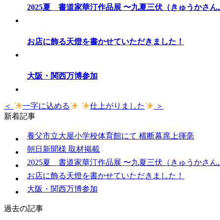
2025夏 書道家華汀作品展 〜九夏三伏（きゅうかさ
お店に飾る天燈を書かせていただきました！
大阪・関西万博参加
＜
一字に込める
仕上がりました
＞
新着記事
養父市立大屋小学校体育館にて 横断幕席上揮毫
朝日新聞様 取材掲載
2025夏 書道家華汀作品展 〜九夏三伏（きゅうかさ
お店に飾る天燈を書かせていただきました！
大阪・関西万博参加
過去の記事