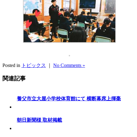
Posted in
トピックス
｜
No Comments »
関連記事
養父市立大屋小学校体育館にて 横断幕席上揮毫
朝日新聞様 取材掲載