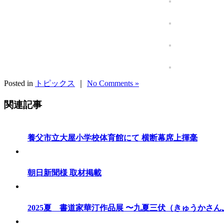
Posted in
トピックス
｜
No Comments »
関連記事
養父市立大屋小学校体育館にて 横断幕席上揮毫
朝日新聞様 取材掲載
2025夏 書道家華汀作品展 〜九夏三伏（きゅうかさ