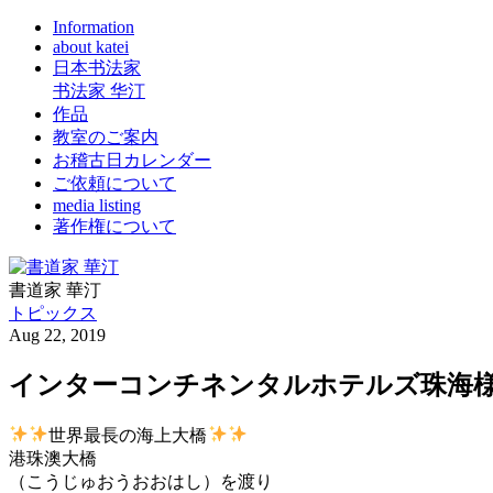
Information
about katei
日本书法家
书法家 华汀
作品
教室のご案内
お稽古日カレンダー
ご依頼について
media listing
著作権について
書道家 華汀
トピックス
Aug 22, 2019
インターコンチネンタルホテルズ珠海様
世界最長の海上大橋
港珠澳大橋
（こうじゅおうおおはし）を渡り