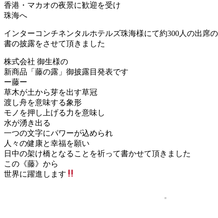
香港・マカオの夜景に歓迎を受け
珠海へ
インターコンチネンタルホテルズ珠海様にて約300人の出席
書の披露をさせて頂きました
株式会社 御生様の
新商品「藤の露」御披露目発表です
ー藤ー
草木が土から芽を出す草冠
渡し舟を意味する象形
モノを押し上げる力を意味し
水が湧き出る
一つの文字にパワーが込められ
人々の健康と幸福を願い
日中の架け橋となることを祈って書かせて頂きました
この《藤》から
世界に躍進します