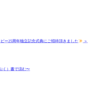
ピー25周年独立記念式典にご招待頂きました
＞
んぷく）書で涼む〜