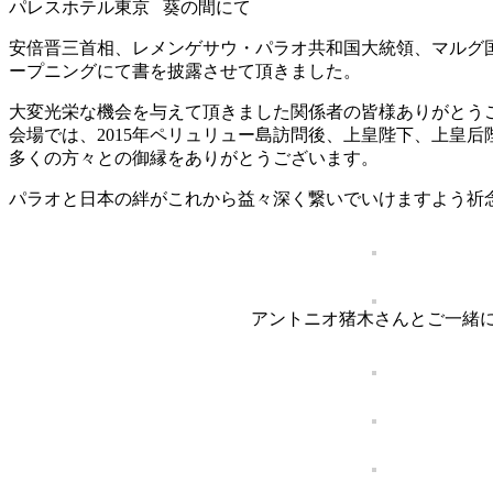
パレスホテル東京 葵の間にて
安倍晋三首相、レメンゲサウ・パラオ共和国大統領、マルグ国
ープニングにて書を披露させて頂きました。
大変光栄な機会を与えて頂きました関係者の皆様ありがとう
会場では、2015年ペリュリュー島訪問後、上皇陛下、上皇
多くの方々との御縁をありがとうございます。
パラオと日本の絆がこれから益々深く繋いでいけますよう祈念
アントニオ猪木さんとご一緒