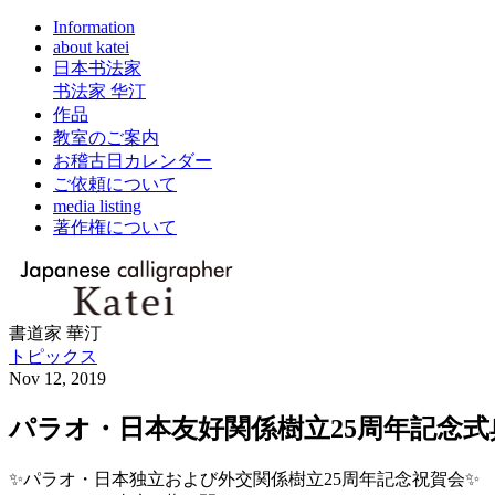
Information
about katei
日本书法家
书法家 华汀
作品
教室のご案内
お稽古日カレンダー
ご依頼について
media listing
著作権について
書道家 華汀
トピックス
Nov 12, 2019
パラオ・日本友好関係樹立25周年記念
✨パラオ・日本独立および外交関係樹立25周年記念祝賀会✨