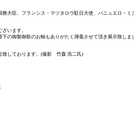
務大臣、フランシス・マツタロウ駐日大使、パニュエロ・ミク
ございます。
后陛下の御製御歌のお軸もありがたく揮毫させて頂き展示致しま
致しております。(撮影 竹森 浩二氏)
に