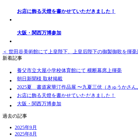
お店に飾る天燈を書かせていただきました！
大阪・関西万博参加
＜ 世田谷美術館にて上皇陛下、上皇后陛下の御製御歌を揮毫
新着記事
養父市立大屋小学校体育館にて 横断幕席上揮毫
朝日新聞様 取材掲載
2025夏 書道家華汀作品展 〜九夏三伏（きゅうかさ
お店に飾る天燈を書かせていただきました！
大阪・関西万博参加
過去の記事
2025年9月
2025年8月