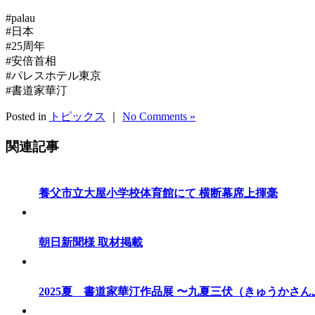
#palau
#日本
#25周年
#安倍首相
#パレスホテル東京
#書道家華汀
Posted in
トピックス
｜
No Comments »
関連記事
養父市立大屋小学校体育館にて 横断幕席上揮毫
朝日新聞様 取材掲載
2025夏 書道家華汀作品展 〜九夏三伏（きゅうかさ