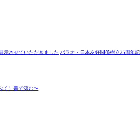
展示させていただきました
パラオ・日本友好関係樹立25周年記
んぷく）書で涼む〜