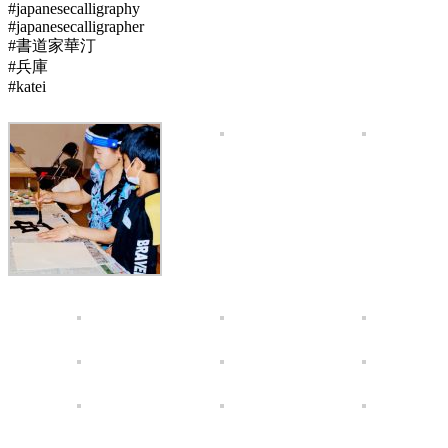
#japanesecalligraphy
#japanesecalligrapher
#書道家華汀
#兵庫
#katei