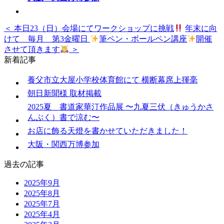
＜ 本日23（日）会場にてワークショップに挑戦
年末に向
けて 毎月 第3金曜日
筆ペン・ボールペン講座
開催
させて頂きます
＞
新着記事
養父市立大屋小学校体育館にて 横断幕席上揮毫
朝日新聞様 取材掲載
2025夏 書道家華汀作品展 〜九夏三伏（きゅうかさ
んぷく）書で涼む〜
お店に飾る天燈を書かせていただきました！
大阪・関西万博参加
過去の記事
2025年9月
2025年8月
2025年7月
2025年4月