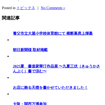
Posted in
トピックス
｜
No Comments »
関連記事
養父市立大屋小学校体育館にて 横断幕席上揮毫
朝日新聞様 取材掲載
2025夏 書道家華汀作品展 〜九夏三伏（きゅうかさ
んぷく）書で涼む〜
お店に飾る天燈を書かせていただきました！
大阪・関西万博参加