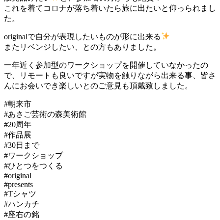
これを着てコロナが落ち着いたら旅に出たいと仰っられまし
た。
originalで自分が表現したいものが形に出来る
またリベンジしたい、との方もありました。
一年近く参加型のワークショップを開催していなかったの
で、リモートも良いですが実物を触りながら出来る事、皆さ
んにお会いでき楽しいとのご意見も頂戴致しました。
#朝来市
#あさご芸術の森美術館
#20周年
#作品展
#30日まで
#ワークショップ
#ひとつをつくる
#original
#presents
#Tシャツ
#ハンカチ
#座右の銘