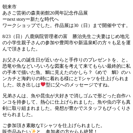
朝来市
あさご芸術の森美術館20周年記念作品展
ーnext storyー新たな時代へ
ワークショップでした。作品展は30（日）まで開催中です。
8/23（日）八鹿病院管理者の富 勝治先生ご夫妻はじめ地元
の小学生親子さんの参加や豊岡市や新温泉町の方々も足を運
んで頂きました。
お父さんの誕生日が近いからと手作りのプレゼントを、と。
恐竜や魚などいろいろな図案を考えて来てもらい最終的に私
の手本で描いた魚、鯛に見えたのかしら？《めで 鯛》のハ
ンカチと海釣りの時に着れる様にとTシャツを仕上げられま
した。吹き出しは
型に父へのメッセージですね。
兄弟さんは、魚や昆虫が大好きで消しゴムで形どった自作ハ
ンコを持参して、熱心に仕上げられました。魚や虫の字も真
剣に取り組まれました。発想が豊かでスタッフもびっくりさ
せられました。
ご参加頂き素敵なTシャツを仕上げられました。
販売品みたい
と、参加者の方からも絶賛！