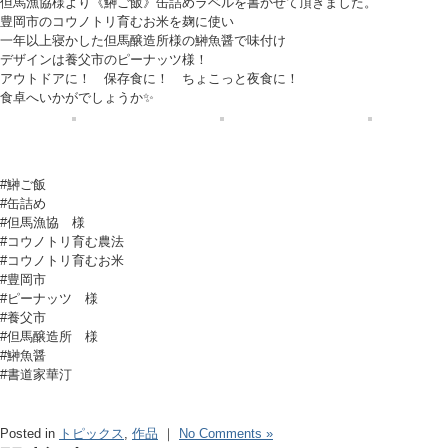
但馬漁協様より《鰰ご飯》缶詰めラベルを書かせて頂きました。
豊岡市のコウノトリ育むお米を麹に使い
一年以上寝かした但馬醸造所様の鰰魚醤で味付け
デザインは養父市のピーナッツ様！
アウトドアに！ 保存食に！ ちょこっと夜食に！
食卓へいかがでしょうか✨
#鰰ご飯
#缶詰め
#但馬漁協 様
#コウノトリ育む農法
#コウノトリ育むお米
#豊岡市
#ピーナッツ 様
#養父市
#但馬醸造所 様
#鰰魚醤
#書道家華汀
Posted in
トピックス
,
作品
｜
No Comments »