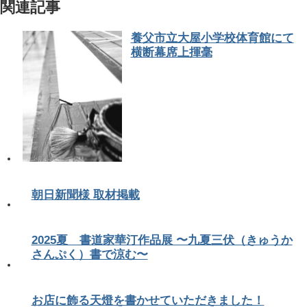
関連記事
養父市立大屋小学校体育館にて
横断幕席上揮毫
朝日新聞様 取材掲載
2025夏 書道家華汀作品展 〜九夏三伏（きゅうか
さんぷく）書で涼む〜
お店に飾る天燈を書かせていただきました！