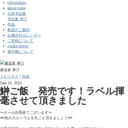
Information
about katei
日本书法家
书法家 华汀
作品
教室のご案内
お稽古日カレンダー
ご依頼について
media listing
著作権について
書道家 華汀
トピックス
/
作品
Sep 14, 2021
鰰ご飯 発売です！ラベル揮
毫させて頂きました
〜オール但馬産でございます〜
🐟魚のカルシウムを丸ごと頂きましょう🐟