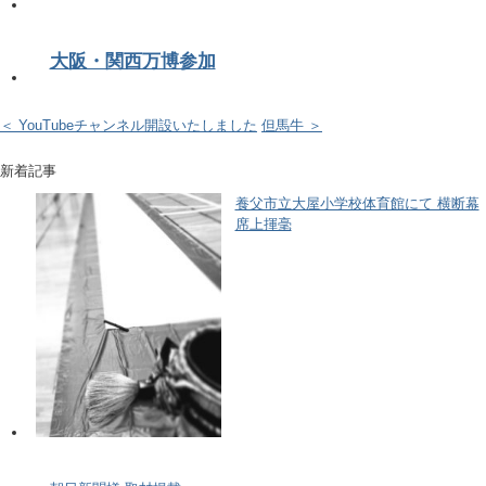
大阪・関西万博参加
＜ YouTubeチャンネル開設いたしました
但馬牛 ＞
新着記事
養父市立大屋小学校体育館にて 横断幕
席上揮毫