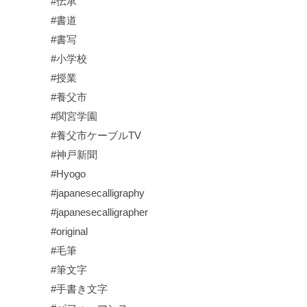
#伝承
#書道
#書写
#小学校
#授業
#養父市
#関宮学園
#養父市ケーブルTV
#神戸新聞
#Hyogo
#japanesecalligraphy
#japanesecalligrapher
#original
#毛筆
#筆文字
#手書き文字