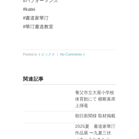
#パフォーマンス
#katei
#書道家華汀
#華汀書道教室
Posted in
トピックス
｜
No Comments »
関連記事
養父市立大屋小学校
体育館にて 横断幕席
上揮毫
朝日新聞様 取材掲載
2025夏 書道家華汀
作品展 〜九夏三伏