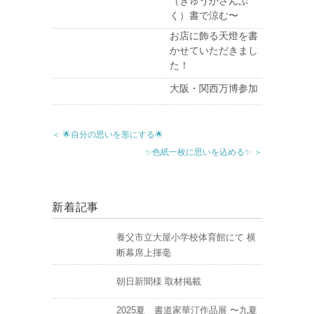
（きゅうかさんぷ
く）書で涼む〜
お店に飾る天燈を書
かせていただきまし
た！
大阪・関西万博参加
＜ 🌟自分の思いを形にする🌟
✨色紙一枚に思いを込める✨ ＞
新着記事
養父市立大屋小学校体育館にて 横
断幕席上揮毫
朝日新聞様 取材掲載
2025夏 書道家華汀作品展 〜九夏