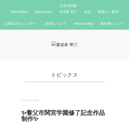
日本书法家
Information
about katei
书法家 华汀
作品
教室のご案内
お稽古日カレンダー
ご依頼について
media listing
著作権について
トピックス
Feb 10, 2022
✨養父市関宮学園修了記念作品
制作✨