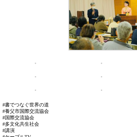
#書でつなぐ世界の道
#養父市国際交流協会
#国際交流協会
#多文化共生社会
#講演
#ケーブルTV