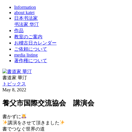
Information
about katei
日本书法家
书法家 华汀
作品
教室のご案内
お稽古日カレンダー
ご依頼について
media listing
著作権について
書道家 華汀
トピックス
May 8, 2022
養父市国際交流協会 講演会
書かずに
講演をさせて頂きました
書でつなぐ世界の道