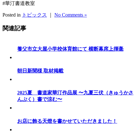
#華汀書道教室
Posted in
トピックス
｜
No Comments »
関連記事
養父市立大屋小学校体育館にて 横断幕席上揮毫
朝日新聞様 取材掲載
2025夏 書道家華汀作品展 〜九夏三伏（きゅうかさ
んぷく）書で涼む〜
お店に飾る天燈を書かせていただきました！