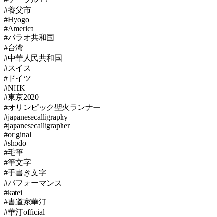
#養父市
#Hyogo
#America
#パラオ共和国
#台湾
#中華人民共和国
#スイス
#ドイツ
#NHK
#東京2020
#オリンピック聖火ランナー
#japanesecalligraphy
#japanesecalligrapher
#original
#shodo
#毛筆
#筆文字
#手書き文字
#パフォーマンス
#katei
#書道家華汀
#華汀official