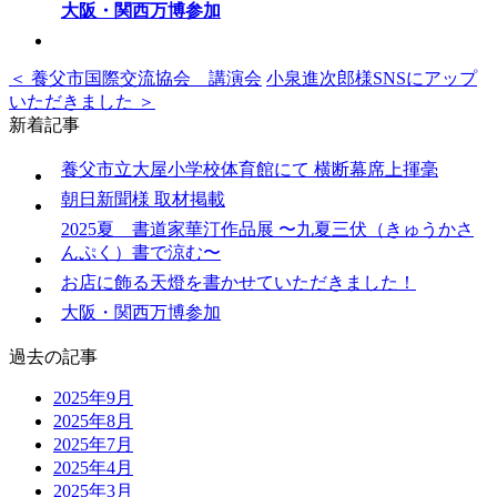
大阪・関西万博参加
＜ 養父市国際交流協会 講演会
小泉進次郎様SNSにアップ
いただきました ＞
新着記事
養父市立大屋小学校体育館にて 横断幕席上揮毫
朝日新聞様 取材掲載
2025夏 書道家華汀作品展 〜九夏三伏（きゅうかさ
んぷく）書で涼む〜
お店に飾る天燈を書かせていただきました！
大阪・関西万博参加
過去の記事
2025年9月
2025年8月
2025年7月
2025年4月
2025年3月