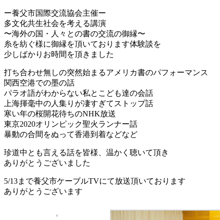
ー養父市国際交流協会主催ー
多文化共生社会を考える講演
〜海外の国・人々との書の交流の御縁〜
糸を紡ぐ様に御縁を頂いております体験談を
少しばかりお時間を頂きました
打ち合わせ無しの突然始まるアメリカ書のパフォーマンス
関西空港での墨の話
パラオ語がわからない私とこども達の会話
上海揮毫中の人集りが凄すぎてストップ話
寒い年の桜開花待ちのNHK放送
東京2020オリンピック聖火ランナー話
暴動の合間をぬって香港到着などなど
珍道中とも言える話を皆様、温かく聴いて頂き
ありがとうございました
5/13まで養父市ケーブルTVにて放送頂いております
ありがとうございます