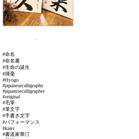
#命名
#命名書
#生命の誕生
#揮毫
#Hyogo
#japanesecalligraphy
#japanesecalligrapher
#original
#毛筆
#筆文字
#手書き文字
#パフォーマンス
#katei
#書道家華汀