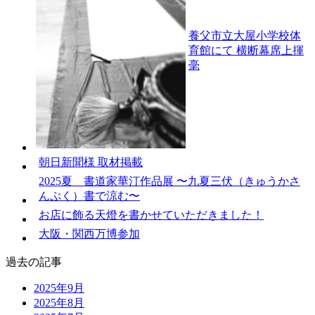
養父市立大屋小学校体
育館にて 横断幕席上揮
毫
朝日新聞様 取材掲載
2025夏 書道家華汀作品展 〜九夏三伏（きゅうかさ
んぷく）書で涼む〜
お店に飾る天燈を書かせていただきました！
大阪・関西万博参加
過去の記事
2025年9月
2025年8月