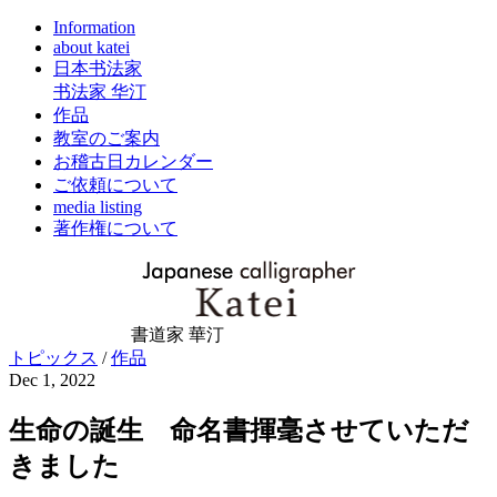
Information
about katei
日本书法家
书法家 华汀
作品
教室のご案内
お稽古日カレンダー
ご依頼について
media listing
著作権について
書道家 華汀
トピックス
/
作品
Dec 1, 2022
生命の誕生 命名書揮毫させていただ
きました