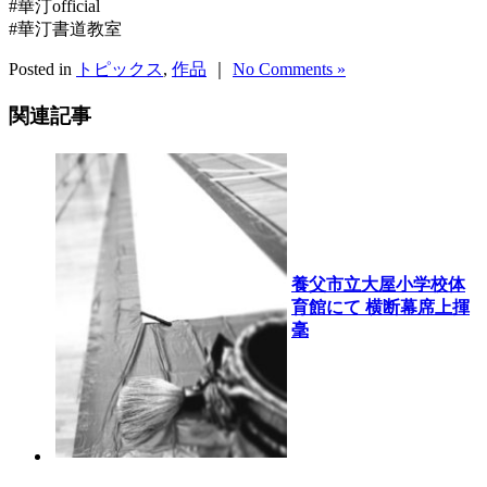
#華汀official
#華汀書道教室
Posted in
トピックス
,
作品
｜
No Comments »
関連記事
養父市立大屋小学校体
育館にて 横断幕席上揮
毫