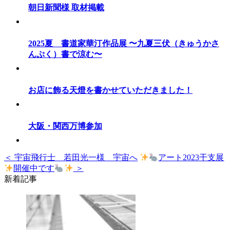
朝日新聞様 取材掲載
2025夏 書道家華汀作品展 〜九夏三伏（きゅうかさ
んぷく）書で涼む〜
お店に飾る天燈を書かせていただきました！
大阪・関西万博参加
＜ 宇宙飛行士 若田光一様 宇宙へ
アート2023干支展
開催中です
＞
新着記事