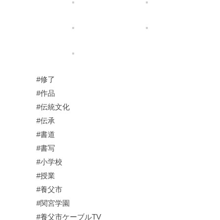
#修了
#作品
#伝統文化
#伝承
#書道
#書写
#小学校
#授業
#養父市
#関宮学園
#養父市ケーブルTV