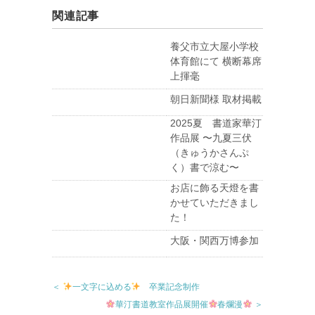
関連記事
養父市立大屋小学校
体育館にて 横断幕席
上揮毫
朝日新聞様 取材掲載
2025夏 書道家華汀
作品展 〜九夏三伏
（きゅうかさんぷ
く）書で涼む〜
お店に飾る天燈を書
かせていただきまし
た！
大阪・関西万博参加
＜
一文字に込める
卒業記念制作
華汀書道教室作品展開催
春爛漫
＞