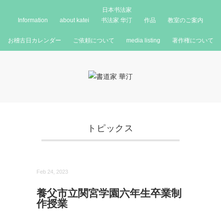
日本书法家
Information
about katei
书法家 华汀
作品
教室のご案内
お稽古日カレンダー
ご依頼について
media listing
著作権について
トピックス
Feb 24, 2023
養父市立関宮学園六年生卒業制
作授業