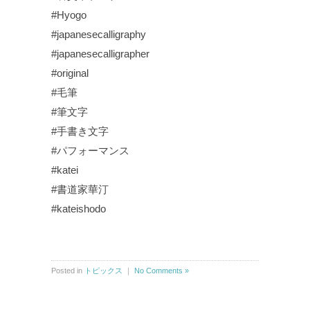
#Hyogo
#japanesecalligraphy
#japanesecalligrapher
#original
#毛筆
#筆文字
#手書き文字
#パフォーマンス
#katei
#書道家華汀
#kateishodo
Posted in
トピックス
｜
No Comments »