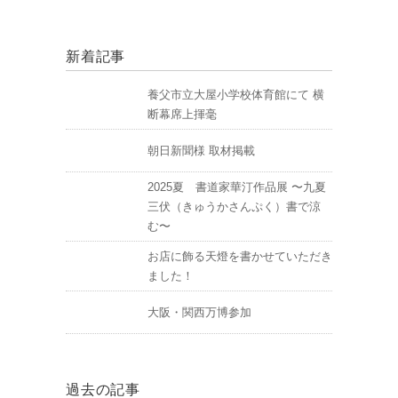
新着記事
養父市立大屋小学校体育館にて 横
断幕席上揮毫
朝日新聞様 取材掲載
2025夏 書道家華汀作品展 〜九夏
三伏（きゅうかさんぷく）書で涼
む〜
お店に飾る天燈を書かせていただき
ました！
大阪・関西万博参加
過去の記事