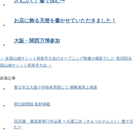
さんぷく）書で涼む〜
お店に飾る天燈を書かせていただきました！
大阪・関西万博参加
＜ 全国山城サミット朝来市大会のオープニング映像の撮影でした
第30回全
国山城サミット朝来市大会 ＞
新着記事
養父市立大屋小学校体育館にて 横断幕席上揮毫
朝日新聞様 取材掲載
2025夏 書道家華汀作品展 〜九夏三伏（きゅうかさんぷく）書で涼
む〜