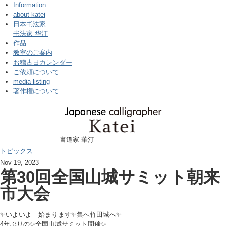
Information
about katei
日本书法家
书法家 华汀
作品
教室のご案内
お稽古日カレンダー
ご依頼について
media listing
著作権について
書道家 華汀
トピックス
Nov 19, 2023
第30回全国山城サミット朝来
市大会
✨いよいよ 始まります✨集へ竹田城へ✨
4年ぶりの✨全国山城サミット開催✨