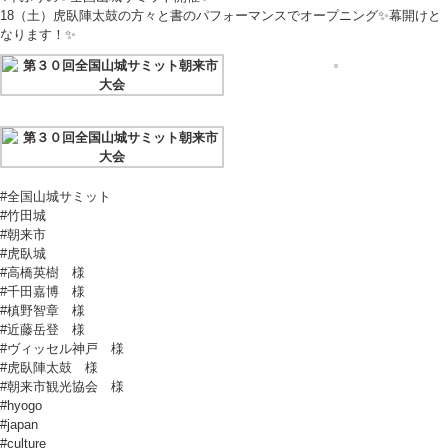
18（土）虎臥陣太鼓の方々と書のパフォーマンスでオープニング✨幕開けと
なります！✨
#全国山城サミット
#竹田城
#朝来市
#虎臥城
#高橋英樹 様
#千田嘉博 様
#槙野智章 様
#近藤岳登 様
#ヴィッセル神戸 様
#虎臥陣太鼓 様
#朝来市観光協会 様
#hyogo
#japan
#culture