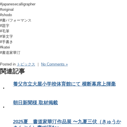
#japanesecalligrapher
#original
#shodo
#書パフォーマンス
#題字
#毛筆
#筆文字
#手書き
#katei
#書道家華汀
Posted in
トピックス
｜
No Comments »
関連記事
養父市立大屋小学校体育館にて 横断幕席上揮毫
朝日新聞様 取材掲載
2025夏 書道家華汀作品展 〜九夏三伏（きゅうか