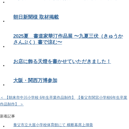
朝日新聞様 取材掲載
2025夏 書道家華汀作品展 〜九夏三伏（きゅうか
さんぷく）書で涼む〜
お店に飾る天燈を書かせていただきました！
大阪・関西万博参加
＜ 【朝来市中川小学校 6年生卒業作品制作】
【養父市関宮小学校6年生卒業
作品制作】 ＞
新着記事
養父市立大屋小学校体育館にて 横断幕席上揮毫