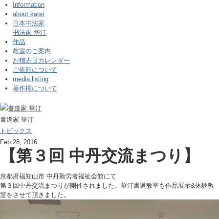
Information
about katei
日本书法家
书法家 华汀
作品
教室のご案内
お稽古日カレンダー
ご依頼について
media listing
著作権について
書道家 華汀
トピックス
Feb 28, 2016
【第３回 中丹交流まつり】
京都府福知山市 中丹勤労者福祉会館にて
第３回中丹交流まつりが開催されました。華汀書道教室も作品展示&体験教
室をさせて頂きました。