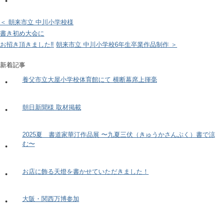
＜ 朝来市立 中川小学校様
書き初め大会に
お招き頂きました‼
朝来市立 中川小学校6年生卒業作品制作 ＞
新着記事
養父市立大屋小学校体育館にて 横断幕席上揮毫
朝日新聞様 取材掲載
2025夏 書道家華汀作品展 〜九夏三伏（きゅうかさんぷく）書で涼
む〜
お店に飾る天燈を書かせていただきました！
大阪・関西万博参加