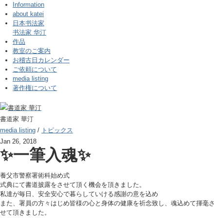
Information
about katei
日本书法家
书法家 华汀
作品
教室のご案内
お稽古日カレンダー
ご依頼について
media listing
著作権について
書道家 華汀
media listing
/
トピックス
Jan 26, 2018
✨一筆入魂✨
養父市警察署術科始め式
式典にて書道披露をさせて頂く機会を頂きました。
私達が毎日、安全安心で暮らしていける感謝の意を込め
また、署員の方々はじめ皆様の心と身体の健康を祈念致し、魂込めて揮毫さ
せて頂きました。