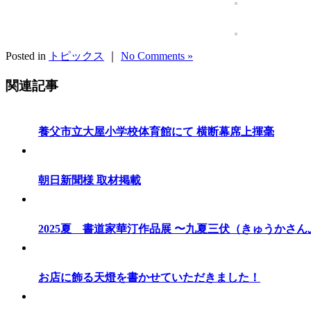
Posted in
トピックス
｜
No Comments »
関連記事
養父市立大屋小学校体育館にて 横断幕席上揮毫
朝日新聞様 取材掲載
2025夏 書道家華汀作品展 〜九夏三伏（きゅうかさ
お店に飾る天燈を書かせていただきました！