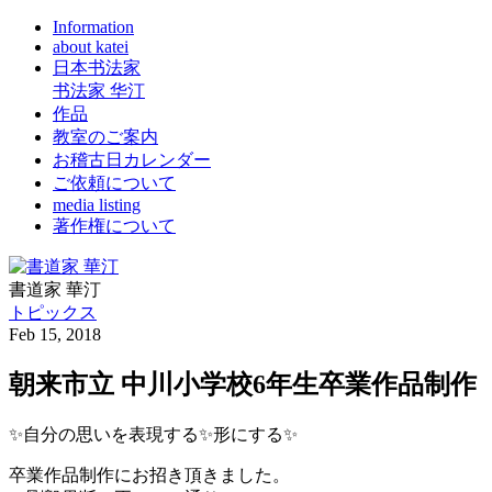
Information
about katei
日本书法家
书法家 华汀
作品
教室のご案内
お稽古日カレンダー
ご依頼について
media listing
著作権について
書道家 華汀
トピックス
Feb 15, 2018
朝来市立 中川小学校6年生卒業作品制作
✨自分の思いを表現する✨形にする✨
卒業作品制作にお招き頂きました。