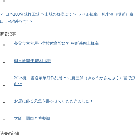
＜ 日本100名城竹田城 〜山城の郷様にて〜
ラベル揮毫 純米酒《明延》蔵
出し発売中です ＞
新着記事
養父市立大屋小学校体育館にて 横断幕席上揮毫
朝日新聞様 取材掲載
2025夏 書道家華汀作品展 〜九夏三伏（きゅうかさんぷく）書で涼
む〜
お店に飾る天燈を書かせていただきました！
大阪・関西万博参加
過去の記事