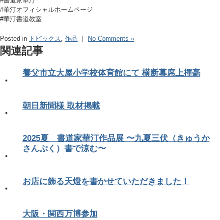
#書道家華汀
#華汀オフィシャルホームページ
#華汀書道教室
Posted in
トピックス
,
作品
｜
No Comments »
関連記事
養父市立大屋小学校体育館にて 横断幕席上揮毫
朝日新聞様 取材掲載
2025夏 書道家華汀作品展 〜九夏三伏（きゅうか
さんぷく）書で涼む〜
お店に飾る天燈を書かせていただきました！
大阪・関西万博参加