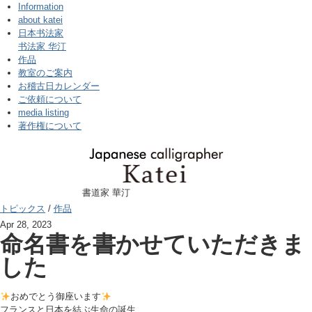
Information
about katei
日本书法家
书法家 华汀
作品
教室のご案内
お稽古日カレンダー
ご依頼について
media listing
著作権について
書道家 華汀
トピックス
/
作品
Apr 28, 2023
命名書を書かせていただきま
した
おめでとう御座います
フランスと日本を結ぶ生命の誕生