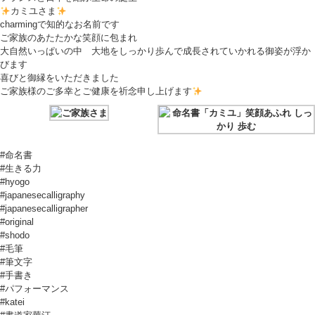
カミユさま
charmingで知的なお名前です
ご家族のあたたかな笑顔に包まれ
大自然いっぱいの中 大地をしっかり歩んで成長されていかれる御姿が浮か
びます
喜びと御縁をいただきました
ご家族様のご多幸とご健康を祈念申し上げます
#命名書
#生きる力
#hyogo
#japanesecalligraphy
#japanesecalligrapher
#original
#shodo
#毛筆
#筆文字
#手書き
#パフォーマンス
#katei